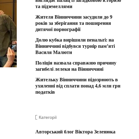
виглядає палац із загадковою історією
та підземеллями
Жителя Вінниччини засудили до 9
років за зберігання та поширення
дитячої порнографії
Долю кубка вирішили пенальті: на
Вінниччині відбувся турнір пам’яті
Василя Малюти
Поліція назвала справжню причину
загибелі лелеки на Вінниччині
Жительку Вінниччини підозрюють в
ухиленні від сплати понад 4,6 млн грн
податків
Категорії
Авторський блог Віктора Зеленюка