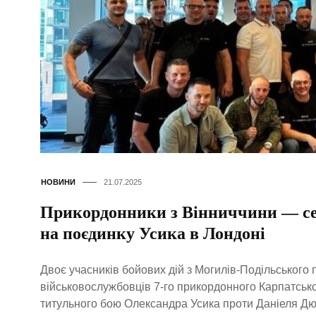
НОВИНИ
21.07.2025
Прикордонники з Вінниччини — сер
на поєдинку Усика в Лондоні
Двоє учасників бойових дій з Могилів-Подільського 
військовослужбовців 7-го прикордонного Карпатсько
титульного бою Олександра Усика проти Даніеля Дюб