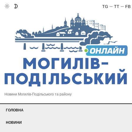
TG
TT
FB
Новини Могилів-Подільського та району
ГОЛОВНА
НОВИНИ