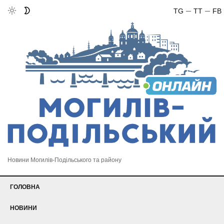
TG
TT
FB
Новини Могилів-Подільського та району
ГОЛОВНА
НОВИНИ