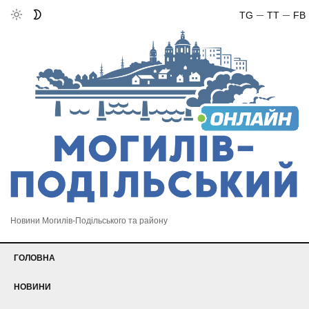
TG
TT
FB
Новини Могилів-Подільського та району
ГОЛОВНА
НОВИНИ