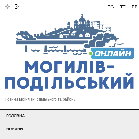
TG
TT
FB
Новини Могилів-Подільського та району
ГОЛОВНА
НОВИНИ