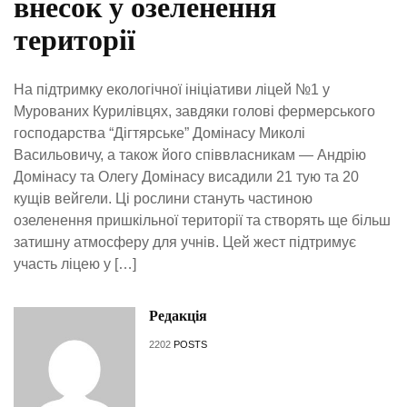
внесок у озеленення
території
На підтримку екологічної ініціативи ліцей №1 у
Мурованих Курилівцях, завдяки голові фермерського
господарства “Дігтярське” Домінасу Миколі
Васильовичу, а також його співвласникам — Андрію
Домінасу та Олегу Домінасу висадили 21 тую та 20
кущів вейгели. Ці рослини стануть частиною
озеленення пришкільної території та створять ще більш
затишну атмосферу для учнів. Цей жест підтримує
участь ліцею у […]
Редакція
2202
POSTS