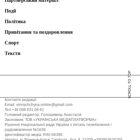
Партнерський матеріал
Події
Політика
Привітання та поздоровлення
Спорт
Тексти
SCROLL TO TOP
Контакти редакції:
Email: vinnychchyna.online@gmail.com
Тел:+38 098 031 08 61
Головний редактор: Голошивець Анастасія
Засновник: ТОВ «УКРАЇНСЬКА МЕДІАПЛАТФОРМА»
Рішення Національної ради України з питань телебачення і
радіомовлення №1636
Ідентифікатор медіа: R40-06396
Україна, м. Вінниця бульв. Свободи , буд. 8, 21005 +380953626765