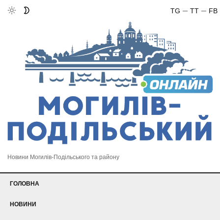
TG
TT
FB
Новини Могилів-Подільського та району
ГОЛОВНА
НОВИНИ