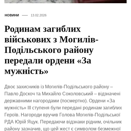
НОВИНИ
13.02.2026
Родинам загиблих
військових з Могилів-
Подільського району
передали ордени «За
мужність»
Двоє захисників із Могилів-Подільського району –
Павло Доскоч та Михайло Соколовський – відзначені
державними нагородами (посмертно). Ордени «За
мужність» ІІІ ступеня були передані родинам загиблих
Героїв. Нагороди вручив Голова Могилів-Подільської
РДА Юрій Яцук. Передаючи відзнаки рідним, очільник
району зазначив, що цей жест є символом безмежної