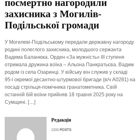
посмертно нагородили
захисника з Могилів-
Подільської громади
У Могилеві-Подільському передали державну нагороду
родині полеглого захисника, молодшого сержанта
Вадима Баланюка. Орден «За мужність» III ступеня
отримала дружина воїна – Альона Панкратьєва. Вадим
родом із села Озаринці. У війську він служив у складі
95-ї окремої десантно-штурмової бригади (в/ч А0281) на
посаді стрільця-помічника гранатометника. Свій
останній бій воїни прийняв 18 травня 2025 року на
Сумщині. […]
Редакція
2200
POSTS