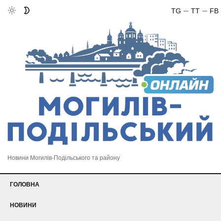
TG
TT
FB
Новини Могилів-Подільського та району
ГОЛОВНА
НОВИНИ