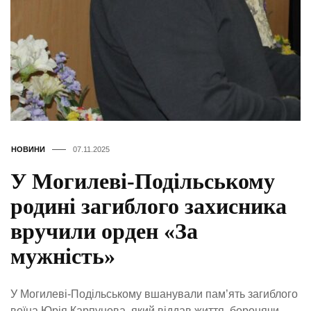
НОВИНИ
07.11.2025
У Могилеві-Подільському
родині загиблого захисника
вручили орден «За
мужність»
У Могилеві-Подільському вшанували пам’ять загиблого
воїна Юрія Карпунова, який віддав життя, боронячи