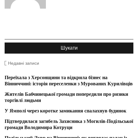
Недавні записи
Переїхала з Херсонщини та відкрила бізнес на
Вінниччині: історія переселенки з Мурованих Курилівців
Жителів Бабчинецької громади попередили про ризики
торгівлі людьми
У Ямполі через коротке замикання спалахнув будинок
Підтвердилася загибель Захисника з Могилів-Подільської
громади Володимира Котруци
Подільський Лувр на Вінниччині: як виглядає палац із