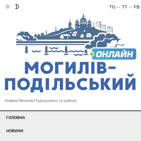
TG
TT
FB
Новини Могилів-Подільського та району
ГОЛОВНА
НОВИНИ