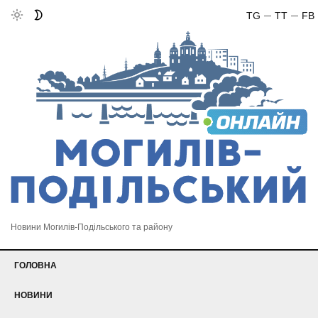
TG
TT
FB
Новини Могилів-Подільського та району
ГОЛОВНА
НОВИНИ