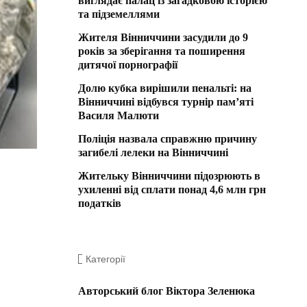
виглядає палац із загадковою історією
та підземеллями
Жителя Вінниччини засудили до 9
років за зберігання та поширення
дитячої порнографії
Долю кубка вирішили пенальті: на
Вінниччині відбувся турнір пам’яті
Василя Малюти
Поліція назвала справжню причину
загибелі лелеки на Вінниччині
Жительку Вінниччини підозрюють в
ухиленні від сплати понад 4,6 млн грн
податків
Категорії
Авторський блог Віктора Зеленюка