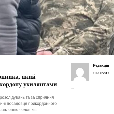
Редакція
2196
POSTS
онника, який
 кордону ухилянтами
...
розслідувань та за сприяння
чині посадовця прикордонного
правленню чоловіків