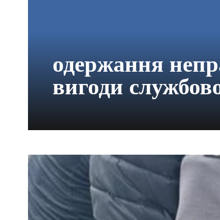
одержання непр
вигоди службов