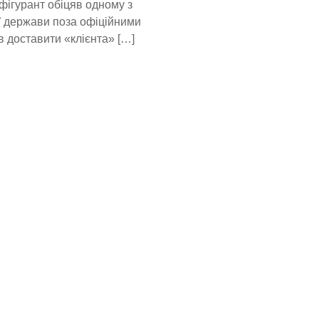
 фігурант обіцяв одному з
ї держави поза офіційними
 доставити «клієнта» […]