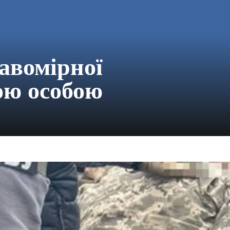
авомірної
ою особою