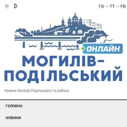
TG
TT
FB
Новини Могилів-Подільського та району
ГОЛОВНА
НОВИНИ