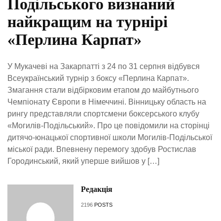
Подільського визнаний
найкращим на турнірі
«Перлина Карпат»
У Мукачеві на Закарпатті з 24 по 31 серпня відбувся
Всеукраїнський турнір з боксу «Перлина Карпат».
Змагання стали відбірковим етапом до майбутнього
Чемпіонату Європи в Німеччині. Вінницьку область на
рингу представляли спортсмени боксерського клубу
«Могилів-Подільський». Про це повідомили на сторінці
дитячо-юнацької спортивної школи Могилів-Подільської
міської ради. Впевнену перемогу здобув Ростислав
Городинський, який уперше вийшов у […]
Редакція
2196
POSTS