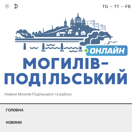
TG
TT
FB
Новини Могилів-Подільського та району
ГОЛОВНА
НОВИНИ