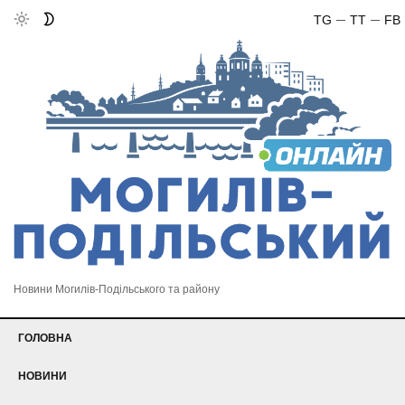
TG
TT
FB
Новини Могилів-Подільського та району
ГОЛОВНА
НОВИНИ