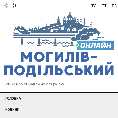
TG
TT
FB
Новини Могилів-Подільського та району
ГОЛОВНА
НОВИНИ