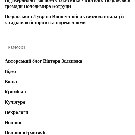
Підтвердилася загибель Захисника з Могилів-Подільської
громади Володимира Котруци
Подільський Лувр на Вінниччині: як виглядає палац із
загадковою історією та підземеллями
Категорії
Авторський блог Віктора Зеленюка
Відео
Війна
Кримінал
Культура
Некрологи
Новини
Новини від читачів