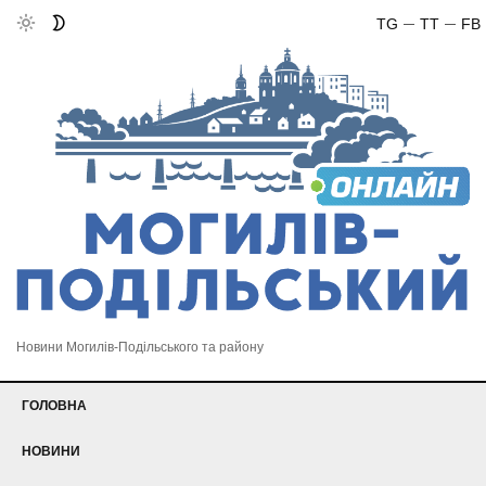
TG
TT
FB
Новини Могилів-Подільського та району
ГОЛОВНА
НОВИНИ