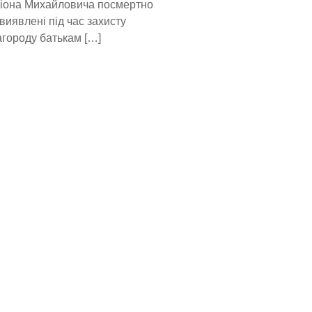
адіона Михайловича посмертно
 виявлені під час захисту
Нагороду батькам […]