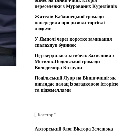
бізнес на Вінниччині: історія
переселенки з Мурованих Курилівців
Жителів Бабчинецької громади
попередили про ризики торгівлі
людьми
У Ямполі через коротке замикання
спалахнув будинок
Підтвердилася загибель Захисника з
Могилів-Подільської громади
Володимира Котруци
Подільський Лувр на Вінниччині: як
виглядає палац із загадковою історією
та підземеллями
Категорії
Авторський блог Віктора Зеленюка