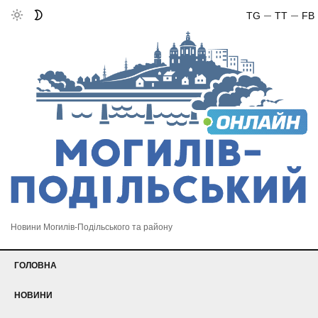
TG
TT
FB
Новини Могилів-Подільського та району
ГОЛОВНА
НОВИНИ