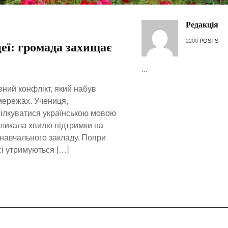
Редакція
2200
POSTS
еї: громада захищає
...
вний конфлікт, який набув
мережах. Учениця,
пілкуватися українською мовою
кликала хвилю підтримки на
в навчального закладу. Попри
сі утримуються […]