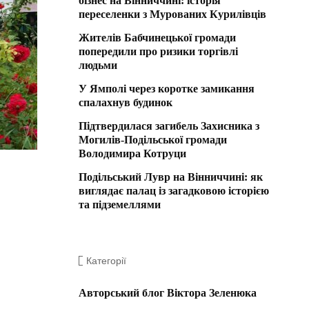
бізнес на Вінниччині: історія
переселенки з Мурованих Курилівців
Жителів Бабчинецької громади
попередили про ризики торгівлі
людьми
У Ямполі через коротке замикання
спалахнув будинок
Підтвердилася загибель Захисника з
Могилів-Подільської громади
Володимира Котруци
Подільський Лувр на Вінниччині: як
виглядає палац із загадковою історією
та підземеллями
Категорії
Авторський блог Віктора Зеленюка