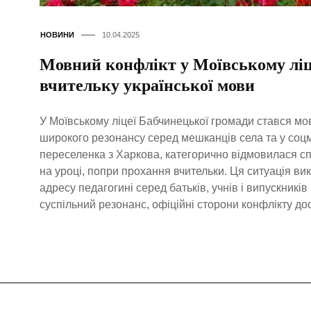
НОВИНИ
10.04.2025
Мовний конфлікт у Моївському ліц
вчительку української мови
У Моївському ліцеї Бабчинецької громади стався мо
широкого резонансу серед мешканців села та у соц
переселенка з Харкова, категорично відмовилася с
на уроці, попри прохання вчительки. Ця ситуація ви
адресу педагогині серед батьків, учнів і випускникі
суспільний резонанс, офіційні сторони конфлікту до