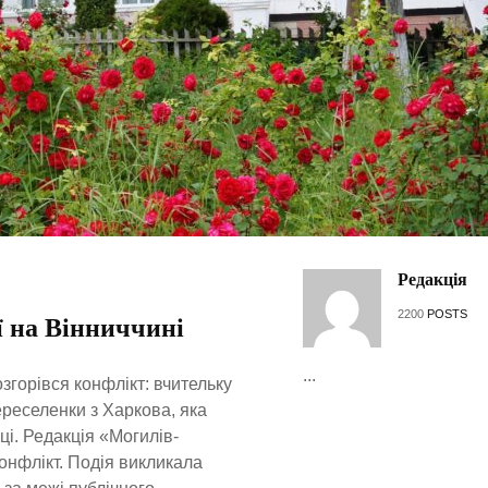
Редакція
2200
POSTS
еї на Вінниччині
...
згорівся конфлікт: вчительку
ереселенки з Харкова, яка
і. Редакція «Могилів-
онфлікт. Подія викликала