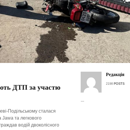
Редакція
2198
POSTS
ують ДТП за участю
...
илеві-Подільському сталася
 Jawa та легкового
траждав водій двоколісного