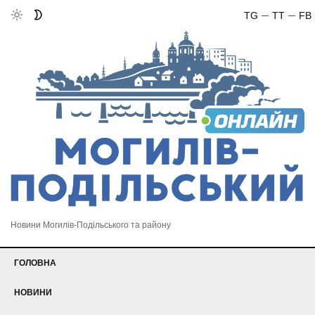
TG
TT
FB
Новини Могилів-Подільського та району
ГОЛОВНА
НОВИНИ