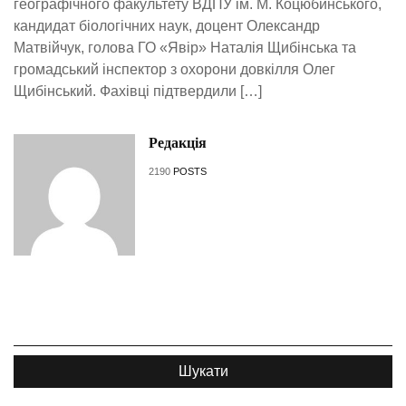
географічного факультету ВДПУ ім. М. Коцюбинського,
кандидат біологічних наук, доцент Олександр
Матвійчук, голова ГО «Явір» Наталія Щибінська та
громадський інспектор з охорони довкілля Олег
Щибінський. Фахівці підтвердили […]
Редакція
2190
POSTS