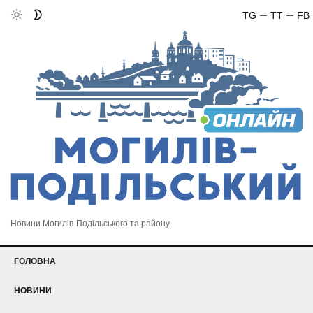
TG
TT
FB
Новини Могилів-Подільського та району
ГОЛОВНА
НОВИНИ