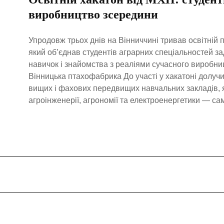
виробництво зсередини
Упродовж трьох днів на Вінниччині тривав освітній п
який об’єднав студентів аграрних спеціальностей з
навичок і знайомства з реаліями сучасного виробн
Вінницька птахофабрика До участі у хакатоні долучи
вищих і фахових передвищих навчальних закладів, 
агроінженерії, агрономії та електроенергетики — сам