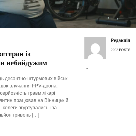
Редакція
2202
POSTS
ветеран із
ки небайдужим
...
ць десантно-штурмових військ
ідок влучання FPV-дрона.
серйозність травм лікарі
тянтин працював на Вінницькій
колеги згуртувались і за
ьйон гривень […]