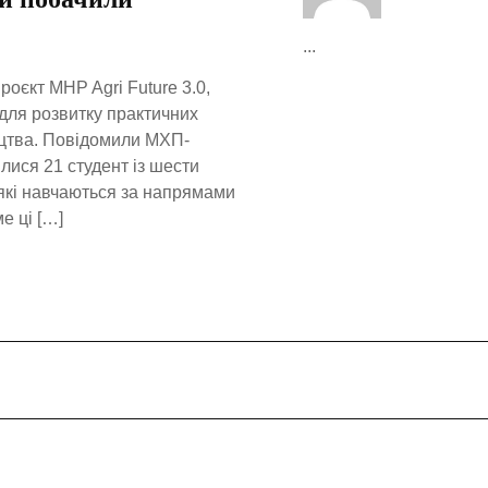
...
роєкт MHP Agri Future 3.0,
адля розвитку практичних
ицтва. Повідомили МХП-
лися 21 студент із шести
які навчаються за напрямами
е ці […]