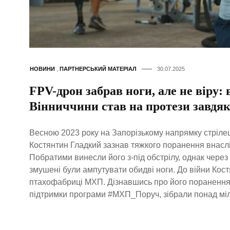
НОВИНИ
,
ПАРТНЕРСЬКИЙ МАТЕРІАЛ
30.07.2025
FPV-дрон забрав ноги, але не віру: 
Вінниччини став на протези завдя
Весною 2023 року на Запорізькому напрямку стріле
Костянтин Гладкий зазнав тяжкого поранення внасл
Побратими винесли його з-під обстрілу, однак через 
змушені були ампутувати обидві ноги. До війни Кос
птахофабриці МХП. Дізнавшись про його поранення, 
підтримки програми #МХП_Поруч, зібрали понад міл