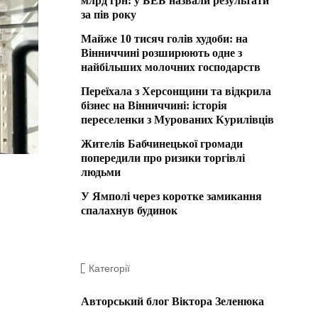
млрд грн: у БЕБ назвали результати
за пів року
Майже 10 тисяч голів худоби: на
Вінниччині розширюють одне з
найбільших молочних господарств
Переїхала з Херсонщини та відкрила
бізнес на Вінниччині: історія
переселенки з Мурованих Курилівців
Жителів Бабчинецької громади
попередили про ризики торгівлі
людьми
У Ямполі через коротке замикання
спалахнув будинок
Категорії
Авторський блог Віктора Зеленюка