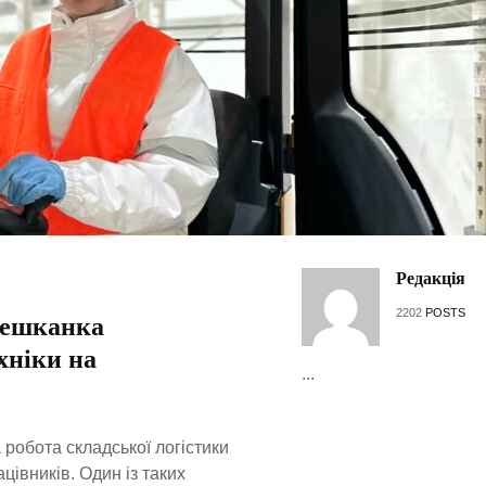
Редакція
2202
POSTS
 мешканка
хніки на
...
робота складської логістики
цівників. Один із таких