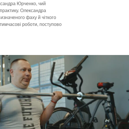
ксандра Юрченко, чий
практику. Олександра
значеного фаху й чіткого
 тимчасові роботи, поступово