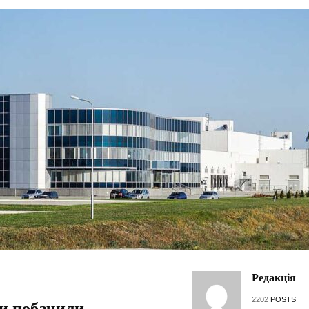
Редакція
2202
POSTS
ти побачили