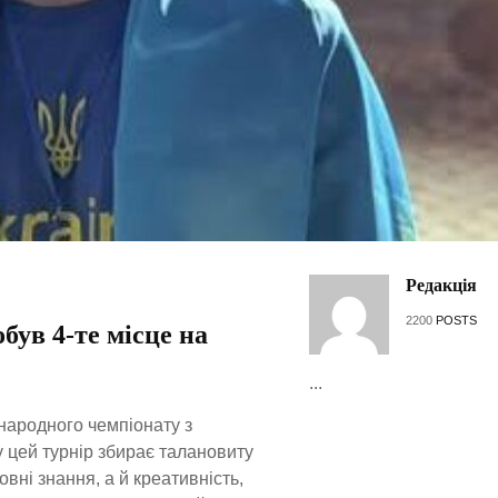
Редакція
2200
POSTS
ув 4-те місце на
...
жнародного чемпіонату з
 цей турнір збирає талановиту
овні знання, а й креативність,