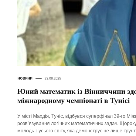
НОВИНИ
29.08.2025
Юний математик із Вінниччини здоб
міжнародному чемпіонаті в Тунісі
У місті Махдія, Туніс, відбувся суперфінал 39-го Мі
розв’язування логічних математичних задач. Щороку
молодь з усього світу, яка демонструє не лише ґрунт