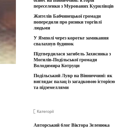
бізнес на Вінниччині: історія
переселенки з Мурованих Курилівців
Жителів Бабчинецької громади
попередили про ризики торгівлі
людьми
У Ямполі через коротке замикання
спалахнув будинок
Підтвердилася загибель Захисника з
Могилів-Подільської громади
Володимира Котруци
Подільський Лувр на Вінниччині: як
виглядає палац із загадковою історією
та підземеллями
Категорії
Авторський блог Віктора Зеленюка