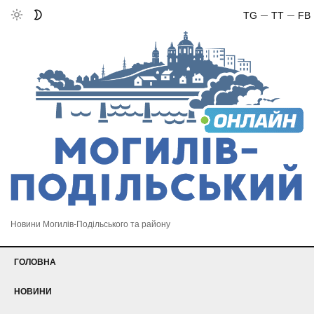
TG
TT
FB
Новини Могилів-Подільського та району
ГОЛОВНА
НОВИНИ