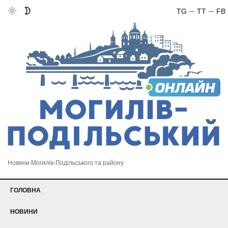
TG
TT
FB
Новини Могилів-Подільського та району
ГОЛОВНА
НОВИНИ