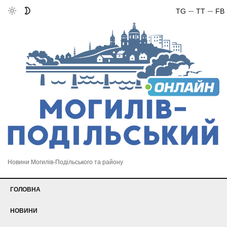
TG
TT
FB
Новини Могилів-Подільського та району
ГОЛОВНА
НОВИНИ