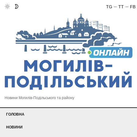
TG
TT
FB
Новини Могилів-Подільського та району
ГОЛОВНА
НОВИНИ