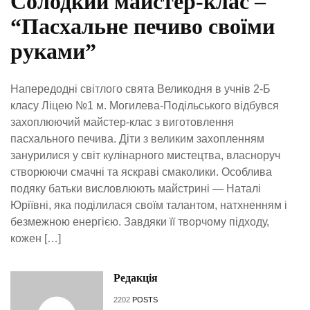
Солодкий майстер-клас –
“Пасхальне печиво своїми
руками”
Напередодні світлого свята Великодня в учнів 2-Б
класу Ліцею №1 м. Могилева-Подільського відбувся
захоплюючий майстер-клас з виготовлення
пасхального печива. Діти з великим захопленням
занурилися у світ кулінарного мистецтва, власноруч
створюючи смачні та яскраві смаколики. Особлива
подяку батьки висловлюють майстрині — Наталі
Юріївні, яка поділилася своїм талантом, натхненням і
безмежною енергією. Завдяки її творчому підходу,
кожен […]
Редакція
2202
POSTS