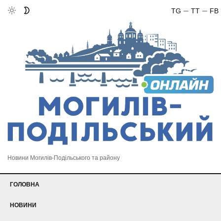
TG
TT
FB
Новини Могилів-Подільського та району
ГОЛОВНА
НОВИНИ