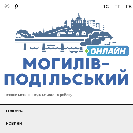
TG
TT
FB
Новини Могилів-Подільського та району
ГОЛОВНА
НОВИНИ