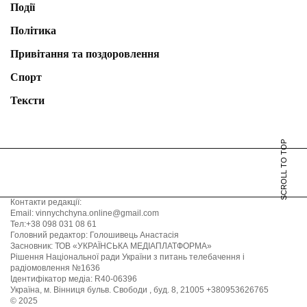
Події
Політика
Привітання та поздоровлення
Спорт
Тексти
SCROLL TO TOP
Контакти редакції:
Email: vinnychchyna.online@gmail.com
Тел:+38 098 031 08 61
Головний редактор: Голошивець Анастасія
Засновник: ТОВ «УКРАЇНСЬКА МЕДІАПЛАТФОРМА»
Рішення Національної ради України з питань телебачення і
радіомовлення №1636
Ідентифікатор медіа: R40-06396
Україна, м. Вінниця бульв. Свободи , буд. 8, 21005 +380953626765
© 2025