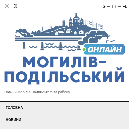
TG
TT
FB
Новини Могилів-Подільського та району
ГОЛОВНА
НОВИНИ