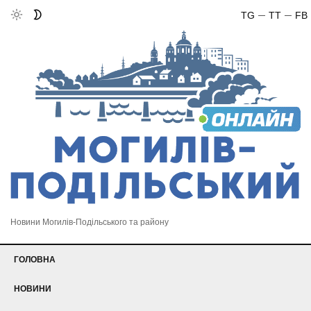
TG
TT
FB
Новини Могилів-Подільського та району
ГОЛОВНА
НОВИНИ