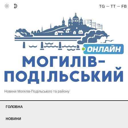
TG
TT
FB
Новини Могилів-Подільського та району
ГОЛОВНА
НОВИНИ