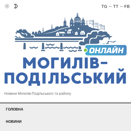
TG
TT
FB
Новини Могилів-Подільського та району
ГОЛОВНА
НОВИНИ