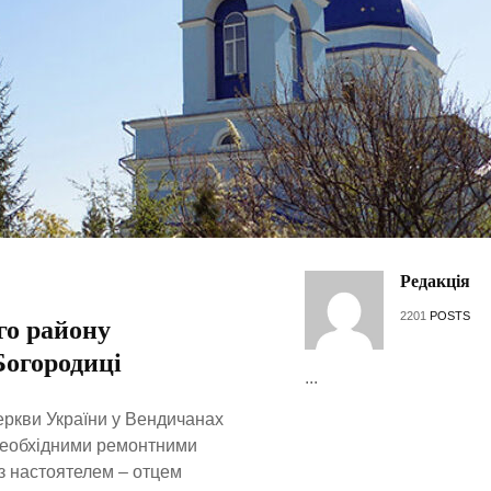
Редакція
2201
POSTS
го району
Богородиці
...
еркви України у Вендичанах
необхідними ремонтними
з настоятелем – отцем