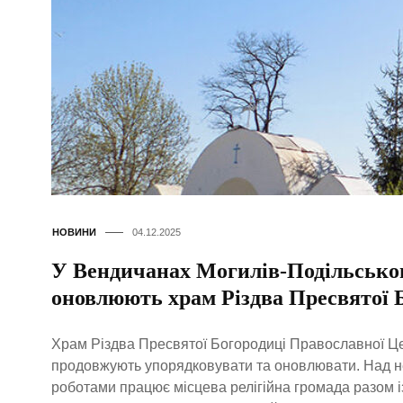
НОВИНИ
04.12.2025
У Вендичанах Могилів-Подільсько
оновлюють храм Різдва Пресвятої 
Храм Різдва Пресвятої Богородиці Православної Ц
продовжують упорядковувати та оновлювати. Над 
роботами працює місцева релігійна громада разом і