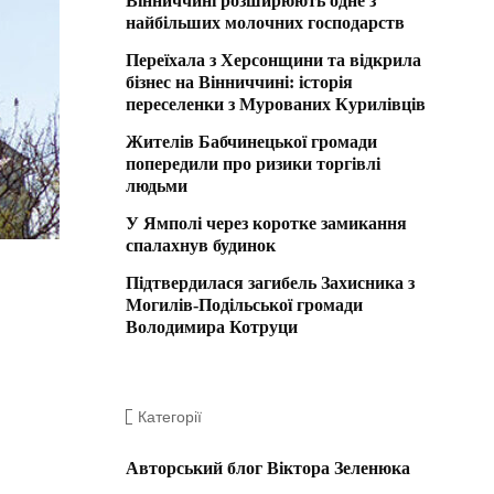
Вінниччині розширюють одне з
найбільших молочних господарств
Переїхала з Херсонщини та відкрила
бізнес на Вінниччині: історія
переселенки з Мурованих Курилівців
Жителів Бабчинецької громади
попередили про ризики торгівлі
людьми
У Ямполі через коротке замикання
спалахнув будинок
Підтвердилася загибель Захисника з
Могилів-Подільської громади
Володимира Котруци
Категорії
Авторський блог Віктора Зеленюка