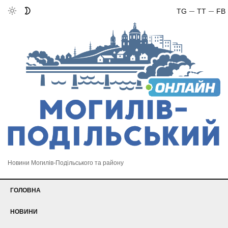
TG
TT
FB
Новини Могилів-Подільського та району
ГОЛОВНА
НОВИНИ