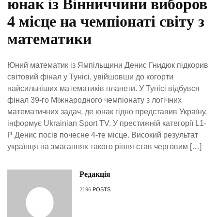
юнак із Вінниччини виборов
4 місце на чемпіонаті світу з
математики
Юний математик із Ямпільщини Денис Гнидюк підкорив
світовий фінал у Тунісі, увійшовши до когорти
найсильніших математиків планети. У Тунісі відбувся
фінал 39-го Міжнародного чемпіонату з логічних
математичних задач, де юнак гідно представив Україну,
інформує Ukrainian Sport TV. У престижній категорії L1-
P Денис посів почесне 4-те місце. Високий результат
українця на змаганнях такого рівня став черговим […]
Редакція
2196
POSTS