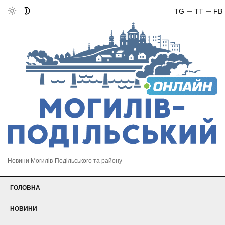
TG
TT
FB
Новини Могилів-Подільського та району
ГОЛОВНА
НОВИНИ