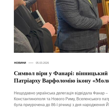
НОВИНИ
05.03.2026
Символ віри у Фанарі: вінницький
Патріарху Варфоломію ікону «Моли
Нещодавно українська делегація відвідала Фанар –
Константинополя та Нового Риму, Вселенського пат
була приурочена до 86-ї річниці з дня народження Й