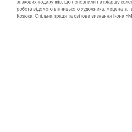
знакових подарунків, що поповнили патріаршу колек
робота відомого вінницького художника, мецената 
Козюка. Спільна праця та світове визнання Ікона «М