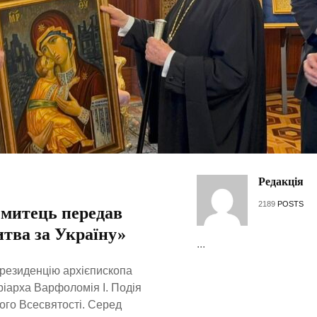
Редакція
2189
POSTS
 митець передав
тва за Україну»
...
 резиденцію архієпископа
ріарха Варфоломія І. Подія
ого Всесвятості. Серед