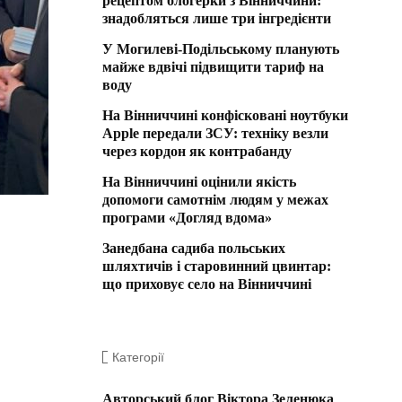
рецептом блогерки з Вінниччини:
знадобляться лише три інгредієнти
У Могилеві-Подільському планують
майже вдвічі підвищити тариф на
воду
На Вінниччині конфісковані ноутбуки
Apple передали ЗСУ: техніку везли
через кордон як контрабанду
На Вінниччині оцінили якість
допомоги самотнім людям у межах
програми «Догляд вдома»
Занедбана садиба польських
шляхтичів і старовинний цвинтар:
що приховує село на Вінниччині
Категорії
Авторський блог Віктора Зеленюка