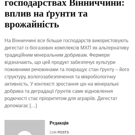
господарствах Вінниччини:
вплив на ґрунти та
врожайність
На Вінниччині все більше господарств використовують
дигестат із біогазових комплексів МХП як альтернативу
традиційним мінеральним добривам. Фермери
відзначають, що цей продукт забезпечує культури
поживними речовинами та покращує стан ґрунту – його
структуру, вологозабезпечення та мікробіологічну
активність. У контексті зростання цін на мінеральні
добрива та деградації ґрунтів саме відновлення
родючості стає пріоритетом для аграріїв. Дигестат
допомагає […]
Редакція
2196
POSTS