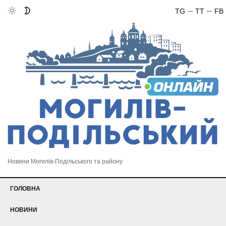
TG
TT
FB
Новини Могилів-Подільського та району
ГОЛОВНА
НОВИНИ