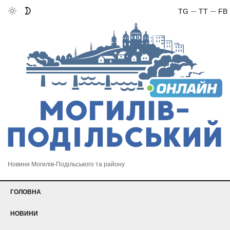
TG
TT
FB
Новини Могилів-Подільського та району
ГОЛОВНА
НОВИНИ