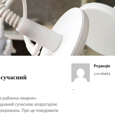
Редакція
2200
POSTS
 сучасний
...
а районна лікарня»
ладнаний сучасною апаратурою
ахворювань. Про це повідомили