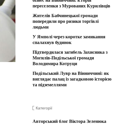
бізнес на Вінниччині: історія
переселенки з Мурованих Курилівців
Жителів Бабчинецької громади
попередили про ризики торгівлі
людьми
У Ямполі через коротке замикання
спалахнув будинок
Підтвердилася загибель Захисника з
Могилів-Подільської громади
Володимира Котруци
Подільський Лувр на Вінниччині: як
виглядає палац із загадковою історією
та підземеллями
Категорії
Авторський блог Віктора Зеленюка