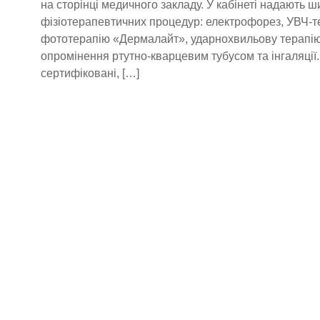
на сторінці медичного закладу. У кабінеті надають 
фізіотерапевтичних процедур: електрофорез, УВЧ-т
фототерапію «Дермалайт», ударнохвильову терапію,
опромінення ртутно-кварцевим тубусом та інгаляції.
сертифіковані, […]