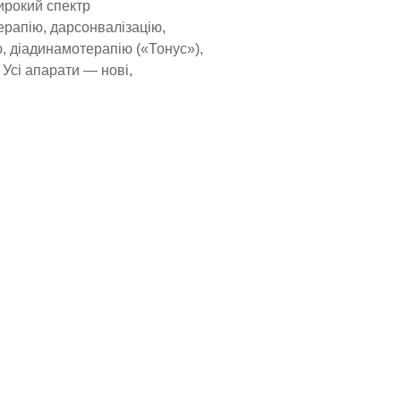
широкий спектр
ерапію, дарсонвалізацію,
 діадинамотерапію («Тонус»),
 Усі апарати — нові,