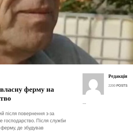
Редакція
2200
POSTS
 власну ферму на
ство
...
ий після повернення з-за
не господарство. Після служби
 ферму, де збудував