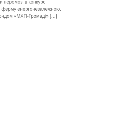
и перемозі в конкурсі
в ферму енергонезалежною,
Фондом «МХП-Громаді» […]