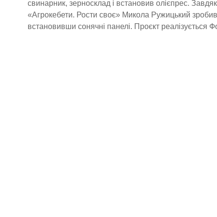
свинарник, зерносклад і встановив олієпрес. Завдяк
«Агрокебети. Рости своє» Микола Ружицький зроби
встановивши сонячні панелі. Проєкт реалізується 