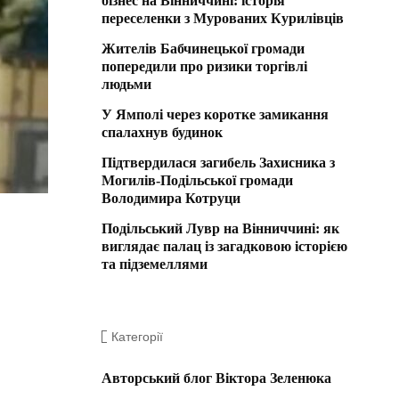
бізнес на Вінниччині: історія
переселенки з Мурованих Курилівців
Жителів Бабчинецької громади
попередили про ризики торгівлі
людьми
У Ямполі через коротке замикання
спалахнув будинок
Підтвердилася загибель Захисника з
Могилів-Подільської громади
Володимира Котруци
Подільський Лувр на Вінниччині: як
виглядає палац із загадковою історією
та підземеллями
Категорії
Авторський блог Віктора Зеленюка