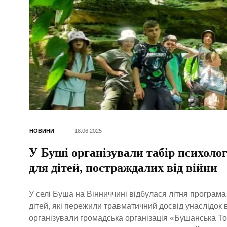
НОВИНИ
18.06.2025
У Буші організували табір психоло
для дітей, постраждалих від війни
У селі Буша на Вінниччині відбулася літня програм
дітей, які пережили травматичний досвід унаслідок в
організували громадська організація «Бушанська То