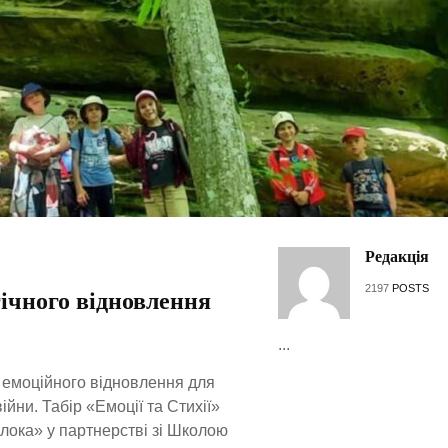
Редакція
2197
POSTS
гічного відновлення
...
а емоційного відновлення для
ійни. Табір «Емоції та Стихії»
лока» у партнерстві зі Школою