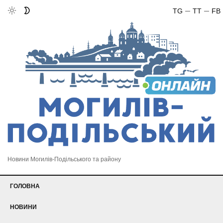
TG
TT
FB
Новини Могилів-Подільського та району
ГОЛОВНА
НОВИНИ