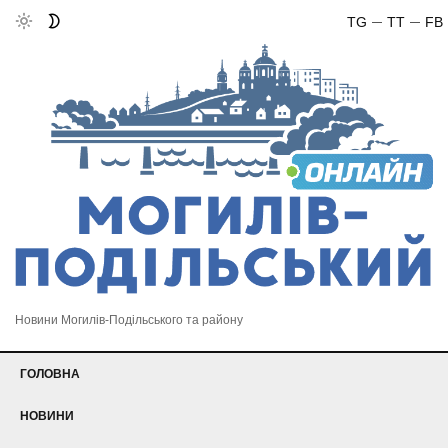
TG
TT
FB
Новини Могилів-Подільського та району
ГОЛОВНА
НОВИНИ