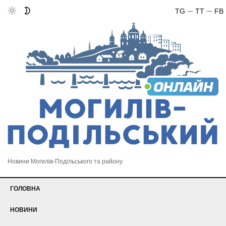
TG
TT
FB
Новини Могилів-Подільського та району
ГОЛОВНА
НОВИНИ