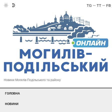
TG
TT
FB
Новини Могилів-Подільського та району
ГОЛОВНА
НОВИНИ