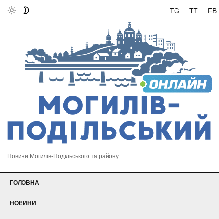
TG
TT
FB
Новини Могилів-Подільського та району
ГОЛОВНА
НОВИНИ