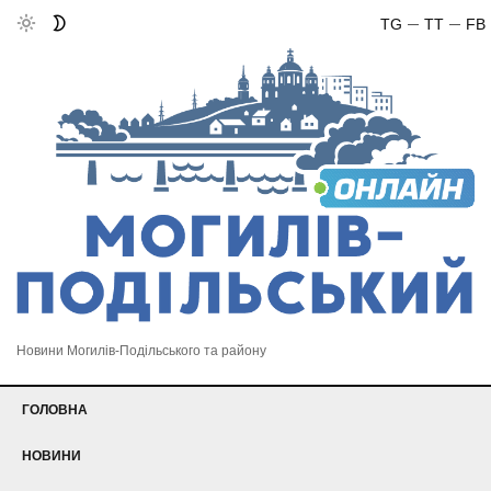
TG
TT
FB
Новини Могилів-Подільського та району
ГОЛОВНА
НОВИНИ