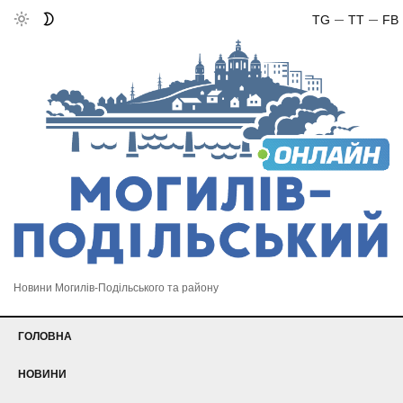
TG
TT
FB
Новини Могилів-Подільського та району
ГОЛОВНА
НОВИНИ