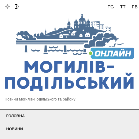
TG
TT
FB
Новини Могилів-Подільського та району
ГОЛОВНА
НОВИНИ